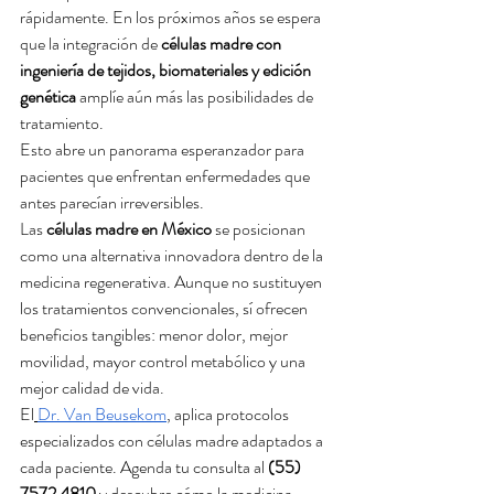
rápidamente. En los próximos años se espera 
que la integración de 
células madre con 
ingeniería de tejidos, biomateriales y edición 
genética
 amplíe aún más las posibilidades de 
tratamiento.
Esto abre un panorama esperanzador para 
pacientes que enfrentan enfermedades que 
antes parecían irreversibles.
Las 
células madre en México
 se posicionan 
como una alternativa innovadora dentro de la 
medicina regenerativa. Aunque no sustituyen 
los tratamientos convencionales, sí ofrecen 
beneficios tangibles: menor dolor, mejor 
movilidad, mayor control metabólico y una 
mejor calidad de vida.
El
Dr. Van Beusekom
, aplica protocolos 
especializados con células madre adaptados a 
cada paciente. Agenda tu consulta al 
(55) 
7572 4810
 y descubre cómo la medicina 