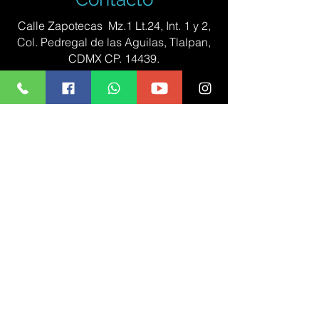
Calle Zapotecas Mz.1 Lt.24, Int. 1 y 2,
Col. Pedregal de las Aguilas, Tlalpan,
CDMX CP. 14439.
Tel: (55)
7572 4810
Enviar