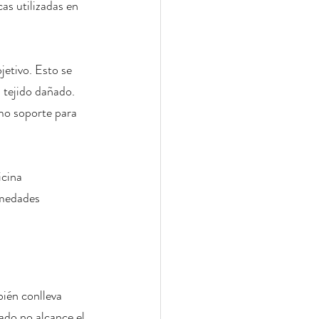
as utilizadas en 
bjetivo. Esto se 
 tejido dañado. 
mo soporte para 
icina 
rmedades 
ién conlleva 
ado no alcance el 