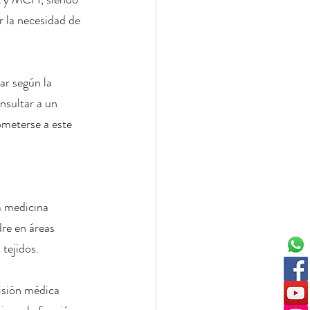
r la necesidad de 
ar según la 
nsultar a un 
ometerse a este 
a medicina 
re en áreas 
 tejidos.
visión médica 