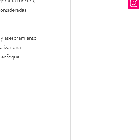
orar la función, 
consideradas 
 y asesoramiento 
lizar una 
e enfoque 