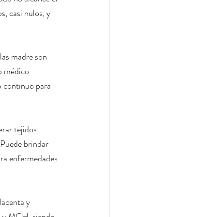
, casi nulos, y 
ulas madre son 
o médico 
o continuo para 
erar tejidos 
 Puede brindar 
para enfermedades 
lacenta y 
LA y MCH, siendo 