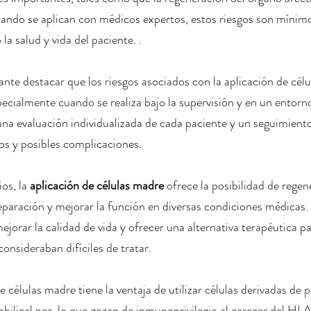
ndo se aplican con médicos expertos, estos riesgos son mínimos
la salud y vida del paciente. .
nte destacar que los riesgos asociados con la aplicación de cél
ecialmente cuando se realiza bajo la supervisión y en un entorn
na evaluación individualizada de cada paciente y un seguimient
os y posibles complicaciones.
os, la 
aplicación de células madre
 ofrece la posibilidad de regen
paración y mejorar la función en diversas condiciones médicas.
mejorar la calidad de vida y ofrecer una alternativa terapéutica 
consideraban difíciles de tratar.
 células madre tiene la ventaja de utilizar células derivadas de p
bilical,por  lo que gozan de inmunoprivilegio al carecer del H