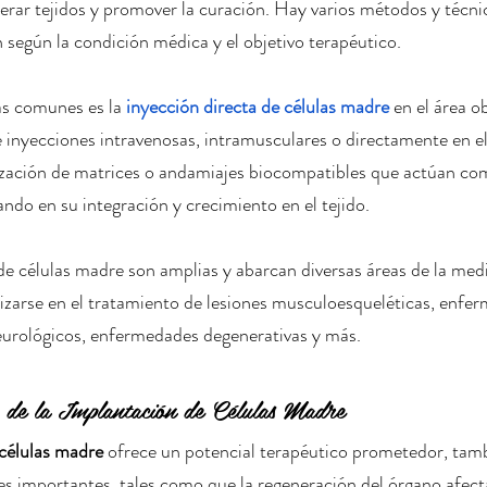
nerar tejidos y promover la curación. Hay varios métodos y técnic
n según la condición médica y el objetivo terapéutico.
s comunes es la 
inyección directa de células madre
 en el área o
 inyecciones intravenosas, intramusculares o directamente en el
lización de matrices o andamiajes biocompatibles que actúan co
ando en su integración y crecimiento en el tejido.
 de células madre son amplias y abarcan diversas áreas de la med
lizarse en el tratamiento de lesiones musculoesqueléticas, enfe
eurológicos, enfermedades degenerativas y más.
s de la Implantación de Células Madre
 células madre
 ofrece un potencial terapéutico prometedor, tamb
es importantes, tales como que la regeneración del órgano afect