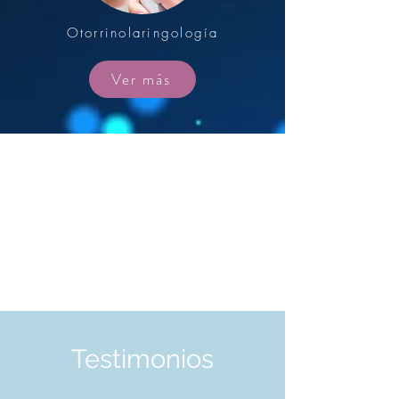
Otorrinolaringología
Ver más
>
DESCUBRE EL TRATAMIENTO MÁS
ADECUADO PARA TI
Tratamientos personalizados, agenda tu cita ahora...
Contactar
Testimonios